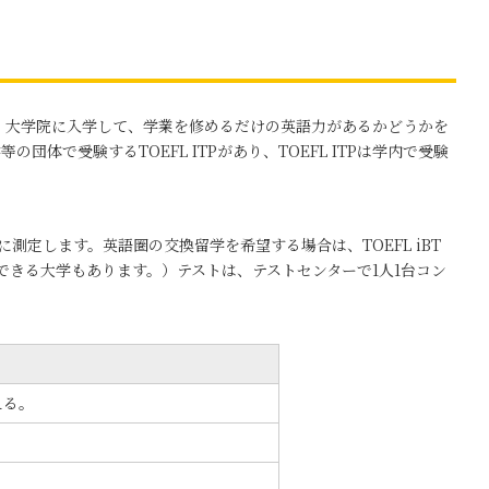
学・大学院に入学して、学業を修めるだけの英語力があるかどうかを
大学等の団体で受験するTOEFL ITPがあり、TOEFL ITPは学内で受験
総合的に測定します。英語圏の交換留学を希望する場合は、TOEFL iBT
募できる大学もあります。）テストは、テストセンターで1人1台コン
える。