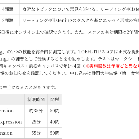
4課題
身近なトピックについて意見を述べる。リーディングやliste
2課題
リーディングやlisteningのタスクを基にエッセイ形式
5日後にオンライン上で確認できます。また、スコアの有効期限は2年間
tening」の2つの技能を総合的に測定します。TOEFL ITPスコアは正式な
stening」の練習として受験することをお勧めします。テストはマークシ
学静岡キャンパス・浜松キャンパスで年1～4回（
※実施回数は年度ごと異な
たは生協のお知らせを確認してください。申し込みは静岡大学生協（第一食
は中止になることがあります。
制限時間
問題
ension
約35分
50問
Expression
25分
40問
nsion
55分
50問