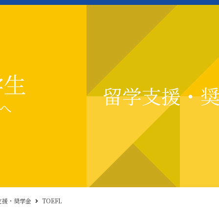
学生
留学支援・
へ
支援・奨学金
TOEFL