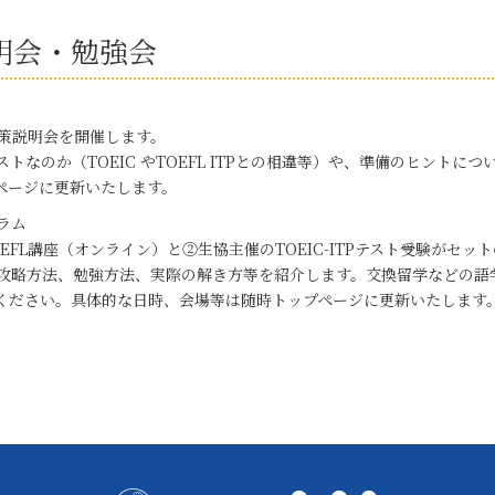
説明会・勉強会
対策説明会を開催します。
うテストなのか（TOEIC やTOEFL ITPとの相違等）や、準備のヒ
ページに更新いたします。
グラム
EFL講座（オンライン）と②生協主催のTOEIC-ITPテスト受験がセッ
TPの攻略方法、勉強方法、実際の解き方等を紹介します。交換留学など
ください。具体的な日時、会場等は随時トップページに更新いたします