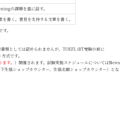
ningの課題を基に話す。
の答案を書く。意見を支持する文章を書く。
です。
提出書類としては認められませんが、TOEFL iBT受験の前に
ート方式です。
ります。
）開催されます。試験実施スケジュールについてはNews
堂下生協ショップカウンター、生協北館ショップカウンター）とな