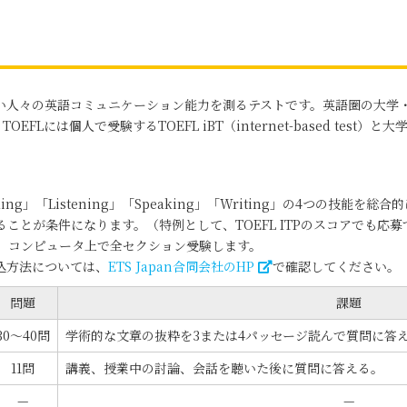
ない人々の英語コミュニケーション能力を測るテストです。英語圏の大
FLには個人で受験するTOEFL iBT（internet-based test）と
ng」「Listening」「Speaking」「Writing」の4つの技能を
ことが条件になります。（特例として、TOEFL ITPのスコアでも応
、コンピュータ上で全セクション受験します。
込方法については、
ETS Japan合同会社のHP
で確認してください。
問題
課題
30～40問
学術的な文章の抜粋を3または4パッセージ読んで質問に答
11問
講義、授業中の討論、会話を聴いた後に質問に答える。
—
—