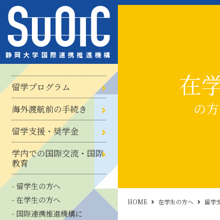
静岡大学国際連携推進機構
在
静岡大学からの留学
交換留学
アメリカ語学研修（IEP）
カナダ語学・専門科目研修
夏季・春季短期留学
その他留学プログラム
留学体験談
留学プログラム
（IVSP）
海外留学前の手続き
の方
海外渡航前の手続き
海外留学フェア・その他説明会
奨学金
TOEFL
留学相談
静大SIPS
留学支援・奨学金
グローバル・アジア特別教育プロ
その他の国際教育
国際交流ラウンジ
チューター
グローバル・シチズンシップ育成
学内での国際交流・国際
グラム（旧ABP副専攻）
プログラム
教育
留学生の方へ
在学生の方へ
HOME
在学生の方へ
留学
国際連携推進機構に