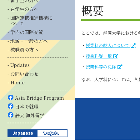
留学生の方へ
概要
在学生の方へ
国際連携推進機構に
ついて
学内の国際交流
ここでは、静岡大学における
地域・一般の方へ
授業料の納入について
教職員の方へ
授業料等一覧
Updates
授業料等の免除
お問い合わせ
なお、入学料については、各
Home
Asia Bridge Program
日本で就職
静大 海外留学
Japanese
English