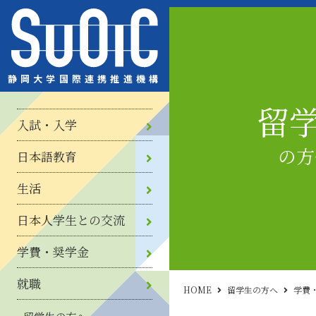
静岡大学国際連携推進機構
留
概要
国費外国人留学生
私費外国人留学生
ABP留学生
ダブルディグリープログラム留学
協定校からの交換留学生
サマープログラム
研究生等
入試・入学
生
概要
全学教育
日本語教育プログラム
日本語研修コース
ＡＢＰ初学期教育
サマースクール
の方
日本語教育
概要
住居
医療・保険
アルバイト
住民登録・在留手続き
年間行事
課外活動
留学生相談
チューター制度
帰国の手続き
生活
概要
国際交流ラウンジ
日本人学生との交流
概要
授業料免除
奨学金
学費・奨学金
日本で就職（ABP日本就職コー
就職
ス）
HOME
留学生の方へ
学費