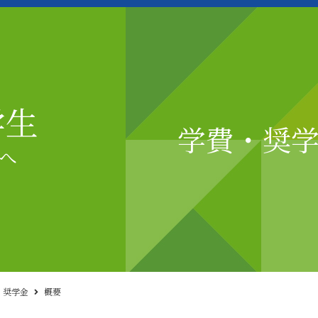
学生
学費・奨
へ
・奨学金
概要