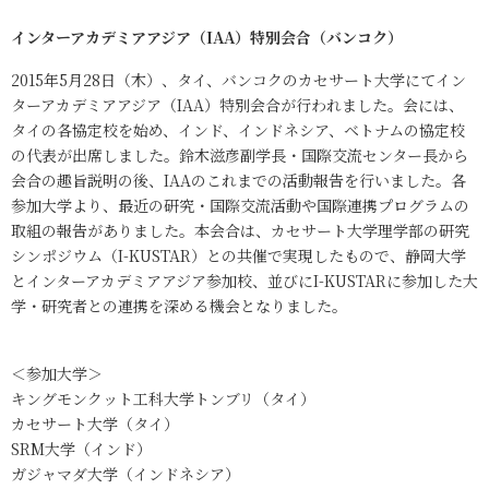
インターアカデミアアジア（IAA）特別会合（バンコク）
2015年5月28日（木）、タイ、バンコクのカセサート大学にてイン
ターアカデミアアジア（IAA）特別会合が行われました。会には、
タイの各協定校を始め、インド、インドネシア、ベトナムの協定校
の代表が出席しました。鈴木滋彦副学長・国際交流センター長から
会合の趣旨説明の後、IAAのこれまでの活動報告を行いました。各
参加大学より、最近の研究・国際交流活動や国際連携プログラムの
取組の報告がありました。本会合は、カセサート大学理学部の研究
シンポジウム（I-KUSTAR）との共催で実現したもので、静岡大学
とインターアカデミアアジア参加校、並びにI-KUSTARに参加した大
学・研究者との連携を深める機会となりました。
＜参加大学＞
キングモンクット工科大学トンブリ（タイ）
カセサート大学（タイ）
SRM大学（インド）
ガジャマダ大学（インドネシア）