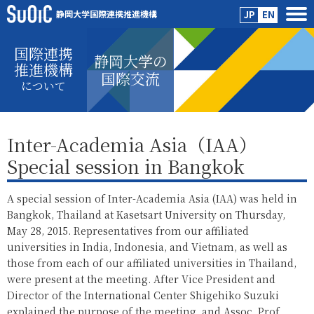
静岡大学国際連携推進機構
JP
EN
国際連携
静岡大学の
推進機構
国際交流
について
Inter-Academia Asia（IAA）
Special session in Bangkok
A special session of Inter-Academia Asia (IAA) was held in
Bangkok, Thailand at Kasetsart University on Thursday,
May 28, 2015. Representatives from our affiliated
universities in India, Indonesia, and Vietnam, as well as
those from each of our affiliated universities in Thailand,
were present at the meeting. After Vice President and
Director of the International Center Shigehiko Suzuki
explained the purpose of the meeting, and Assoc. Prof.