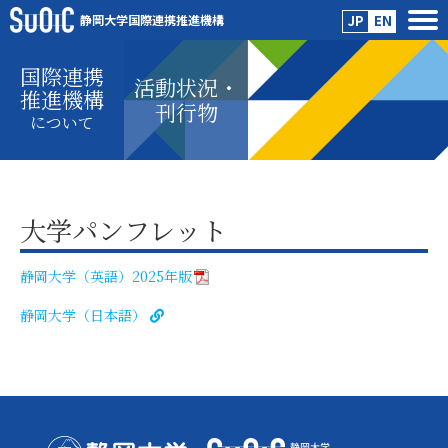
静岡大学国際連携推進機構
JP
EN
国際連携
活動状況・
推進機構
刊行物
について
大学パンフレット
静岡大学（英語）2025年版
静岡大学（日本語）