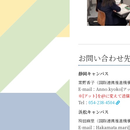
お問い合わせ
静岡キャンパス
案野香子（国際連携推進機構
E-mail：Anno.kyoko[アット
※[アット]を@に変えて送
Tel：
054-238-4504
浜松キャンパス
袴田麻里（国際連携推進機構
E-mail：Hakamata.mari[