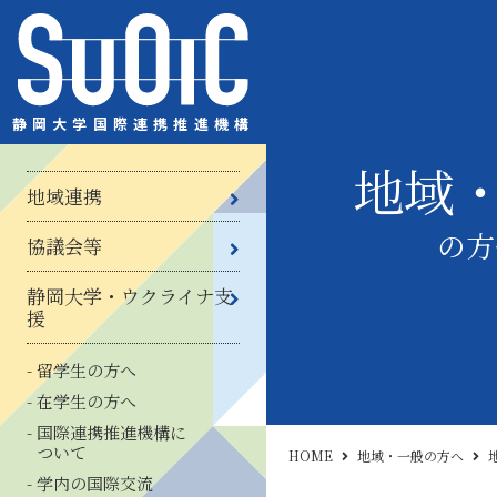
静岡大学国際連携推進機構
地域
地域交流
インタラクティブ・インターンシ
地域連携
ップ
静岡県留学生等交流推進協議会
話っ、輪っ、和っ！(わっ、わっ、
の方
協議会等
わっ！)
静岡大学・ウクライナ学生受入へ
静岡大学・ウクライナ支
のご支援のお願い
援
留学生の方へ
在学生の方へ
国際連携推進機構に
ついて
HOME
地域・一般の方へ
学内の国際交流