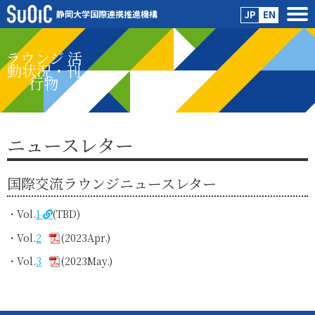
静岡大学国際連携推進機構
JP
EN
ラウンジ 活
動状況・刊
行物
ニュースレター
国際交流ラウンジニュースレター
Vol.
1
(TBD)
Vol.
2
(2023Apr.)
Vol.
3
(2023May.)